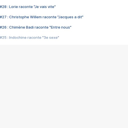
28 : Lorie raconte "Je vais vite"
#27 : Christophe Willem raconte "Jacques a dit"
#26 : Chimène Badi raconte "Entre nous"
#25 : Indochine raconte "3e sexe"
#24 : Zaho raconte "C'est chelou"
#23 : Patrick Bruel raconte "Au café des délices"
#22 : Kyo raconte "Le chemin"
#21 : Nolwenn Leroy raconte "Cassé"
#20 : Patrick Hernandez raconte "Born to be alive"
#19 : Lorie raconte "Près de moi"
#18 : Michael Jones raconte "A nos actes manqués" (avec Jean-Jacque
#17 : Khaled raconte "Aïcha"