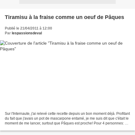
Tiramisu à la fraise comme un oeuf de Pâques
Publié le 21/04/2011 à 12:00
Par
lespassionsdeval
Sur l'Internaute, j'ai relevé cette recette depuis un bon moment déjà. Profitant
du fait que j'avais un pot de mascarpone entamé, je me suis dit que c'était le
moment de me lancer, surtout que Pâques est proche! Pour 4 personnes: 1/
Fouetter 1 jaune de...