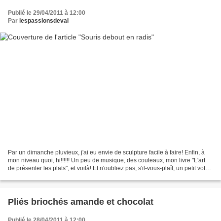
Publié le 29/04/2011 à 12:00
Par
lespassionsdeval
Par un dimanche pluvieux, j'ai eu envie de sculpture facile à faire! Enfin, à
mon niveau quoi, hi!!!!!! Un peu de musique, des couteaux, mon livre "L'art
de présenter les plats", et voilà! Et n'oubliez pas, s'il-vous-plaît, un petit vote
de votre part...
Pliés briochés amande et chocolat
Publié le 28/04/2011 à 12:00