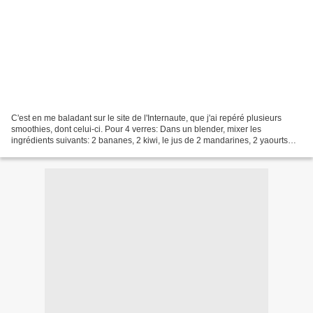
C'est en me baladant sur le site de l'Internaute, que j'ai repéré plusieurs
smoothies, dont celui-ci. Pour 4 verres: Dans un blender, mixer les
ingrédients suivants: 2 bananes, 2 kiwi, le jus de 2 mandarines, 2 yaourts
nature. Et n'oubliez pas, s'il-vous-plaît,...