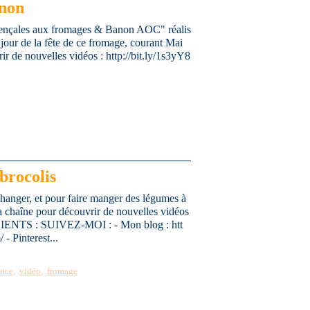
non
ovençales aux fromages & Banon AOC" réalis
our de la fête de ce fromage, courant Mai
 de nouvelles vidéos : http://bit.ly/1s3yY8
brocolis
changer, et pour faire manger des légumes à
 chaîne pour découvrir de nouvelles vidéos
DIENTS : SUIVEZ-MOI : - Mon blog : htt
- Pinterest...
ence
,
vidéo
,
fromage