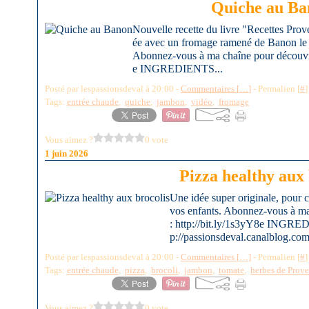
Quiche au Ba
Nouvelle recette du livre "Recettes Pr
ée avec un fromage ramené de Banon le j
Abonnez-vous à ma chaîne pour découvrir
e INGREDIENTS...
Posté par lespassionsdeval à 20:00 -
Commentaires [
…
]
- Permalien [
#
]
Tags:
entrée chaude
,
quiche
,
jambon
,
vidéo
,
fromage
Vous aimez ?
0 vote
1 juin 2026
Pizza healthy aux 
Une idée super originale, pour 
vos enfants. Abonnez-vous à ma
: http://bit.ly/1s3yY8e INGRE
p://passionsdeval.canalblog.com/ 
Posté par lespassionsdeval à 20:00 -
Commentaires [
…
]
- Permalien [
#
]
Tags:
entrée chaude
,
pizza
,
brocoli
,
jambon
,
tomate
,
herbes de Prov
Vous aimez ?
0 vote