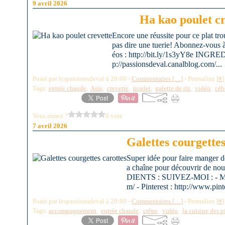
9 avril 2026
Ha kao poulet cr
Encore une réussite pour ce plat t
pas dire une tuerie! Abonnez-vous 
éos : http://bit.ly/1s3yY8e INGR
p://passionsdeval.canalblog.com/...
Posté par lespassionsdeval à 20:00 -
Commentaires [
…
]
- Permalien [
#
]
Tags:
entrée chaude
,
Asie
,
crevette
,
poulet
,
galette de riz
,
vidéo
,
céb
Vous aimez ?
0 vote
7 avril 2026
Galettes courgettes
Super idée pour faire manger 
a chaîne pour découvrir de nou
DIENTS : SUIVEZ-MOI : - Mon 
m/ - Pinterest : http://www.pint
Posté par lespassionsdeval à 20:00 -
Commentaires [
…
]
- Permalien [
#
]
Tags:
accompagnement
,
entrée chaude
,
crêpe
,
vidéo
,
la cuisine des 