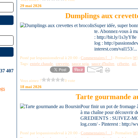
29 mai 2026
Dumplings aux crevette
Super idée, super bonn
te. Abonnez-vous à ma
: http://bit.ly/1s3
log : http://passionsde
interest.com/val153/...
Posté par lespassionsdeval à 20:00 -
Commentaires [
…
]
- Permalien [
#
]
Tags:
entrée chaude
,
crevette
,
sauce soja
,
sauce d'huître
,
cébette
,
ail
637 407
Vous aimez ?
0 vote
18 mai 2026
ogs
Tarte gourmande a
Pour finir un pot de fromage à 
à ma chaîne pour découvrir de
GREDIENTS : SUIVEZ-MOI : -
log.com/ - Pinterest : http://
Posté par lespassionsdeval à 20:00 -
Commentaires [
…
]
- Permalien [
#
]