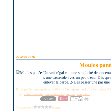
27 avril 2026
Moules pané
Un vrai régal et d'une simplicité déconcerta
s une casserole avec un peu d'eau. Dès qu'ell
enlever la barbe. 2/ Les passer une par une 
Posté par lespassionsdeval à 20:00 -
Commentaires [
…
]
- Permalien [
#
]
Tags:
entrée chaude
,
amuse-bouche
,
moule
,
chapelure
Vous aimez ?
0 vote