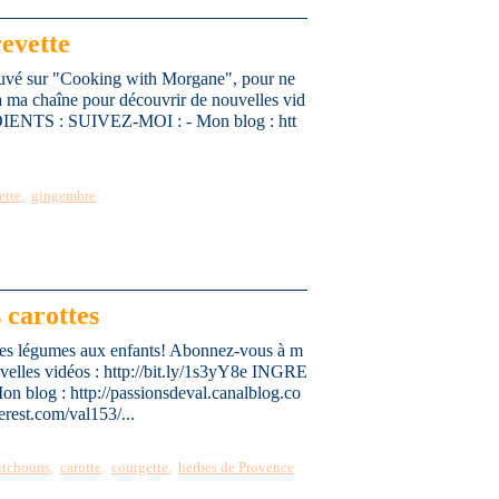
evette
rouvé sur "Cooking with Morgane", pour ne
à ma chaîne pour découvrir de nouvelles vid
EDIENTS : SUIVEZ-MOI : - Mon blog : htt
ette
,
gingembre
 carottes
des légumes aux enfants! Abonnez-vous à m
velles vidéos : http://bit.ly/1s3yY8e INGRE
blog : http://passionsdeval.canalblog.co
erest.com/val153/...
pitchouns
,
carotte
,
courgette
,
herbes de Provence