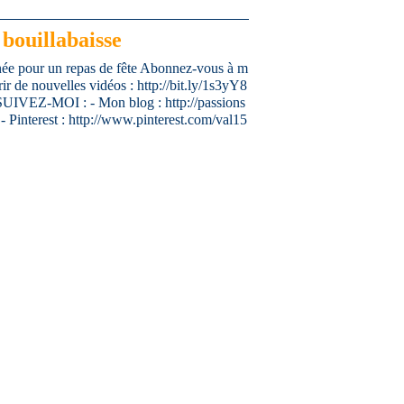
 bouillabaisse
finée pour un repas de fête Abonnez-vous à m
r de nouvelles vidéos : http://bit.ly/1s3yY8
VEZ-MOI : - Mon blog : http://passions
- Pinterest : http://www.pinterest.com/val15