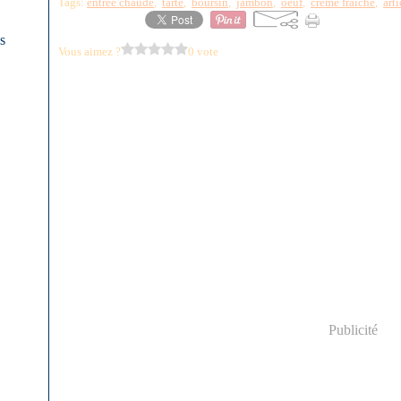
Tags:
entrée chaude
,
tarte
,
boursin
,
jambon
,
oeuf
,
crème fraîche
,
art
es
Vous aimez ?
0 vote
Publicité