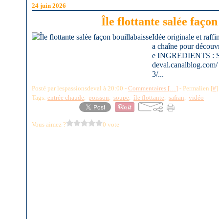
24 juin 2026
Île flottante salée façon
Idée originale et raf
a chaîne pour découvri
e INGREDIENTS : SUI
deval.canalblog.com/ 
3/...
Posté par lespassionsdeval à 20:00 -
Commentaires [
…
]
- Permalien [
#
]
Tags:
entrée chaude
,
poisson
,
soupe
,
île flottante
,
safran
,
vidéo
Vous aimez ?
0 vote