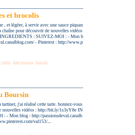
s et brocolis
e , et légère, à servir avec une sauce piquan
 chaîne pour découvrir de nouvelles vidéos
yY8e INGREDIENTS : SUIVEZ-MOI : - Mon b
val.canalblog.com/ - Pinterest : http://www.p
,
vidéo
,
pâte wonton
,
brocoli
u Boursin
tartiner, j'ai réalisé cette tarte. bonnez-vous
 nouvelles vidéos : http://bit.ly/1s3yY8e IN
 Mon blog : http://passionsdeval.canalb
www.pinterest.com/val153/...