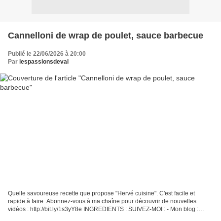
Cannelloni de wrap de poulet, sauce barbecue
Publié le 22/06/2026 à 20:00
Par
lespassionsdeval
Quelle savoureuse recette que propose "Hervé cuisine". C'est facile et
rapide à faire. Abonnez-vous à ma chaîne pour découvrir de nouvelles
vidéos : http://bit.ly/1s3yY8e INGREDIENTS : SUIVEZ-MOI : - Mon blog :
http://passionsdeval.canalblog.com/ - Pinterest...