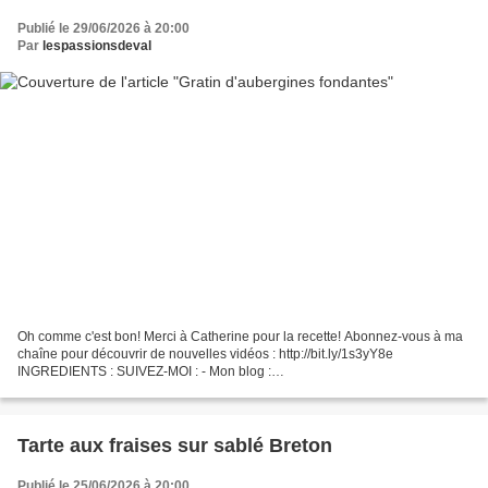
Publié le 29/06/2026 à 20:00
Par
lespassionsdeval
Oh comme c'est bon! Merci à Catherine pour la recette! Abonnez-vous à ma
chaîne pour découvrir de nouvelles vidéos : http://bit.ly/1s3yY8e
INGREDIENTS : SUIVEZ-MOI : - Mon blog :
http://passionsdeval.canalblog.com/ - Pinterest :
http://www.pinterest.com/val153/...
Tarte aux fraises sur sablé Breton
Publié le 25/06/2026 à 20:00