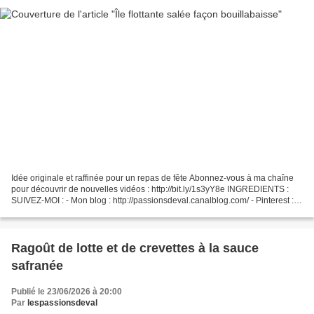
Idée originale et raffinée pour un repas de fête Abonnez-vous à ma chaîne
pour découvrir de nouvelles vidéos : http://bit.ly/1s3yY8e INGREDIENTS :
SUIVEZ-MOI : - Mon blog : http://passionsdeval.canalblog.com/ - Pinterest :
http://www.pinterest.com/val153/...
Ragoût de lotte et de crevettes à la sauce
safranée
Publié le 23/06/2026 à 20:00
Par
lespassionsdeval