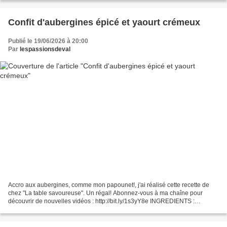
Confit d'aubergines épicé et yaourt crémeux
Publié le 19/06/2026 à 20:00
Par
lespassionsdeval
Accro aux aubergines, comme mon papounet!, j'ai réalisé cette recette de
chez "La table savoureuse". Un régal! Abonnez-vous à ma chaîne pour
découvrir de nouvelles vidéos : http://bit.ly/1s3yY8e INGREDIENTS :
SUIVEZ-MOI : - Mon blog : http://passionsdeval.canalblog.com/...