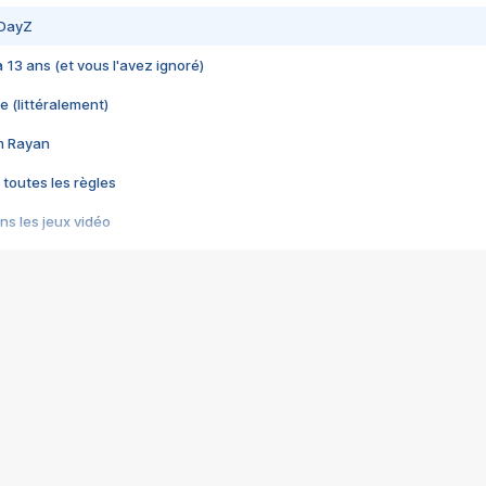
 DayZ
 a 13 ans (et vous l'avez ignoré)
e (littéralement)
im Rayan
 toutes les règles
s les jeux vidéo
us choquant de Rockstar ? - Le scandale BULLY
e plus moche de Steam
du RÊVE tourne au CAUCHEMAR
pendant 8 heures
it… à tort
umiliés par un jeu vidéo