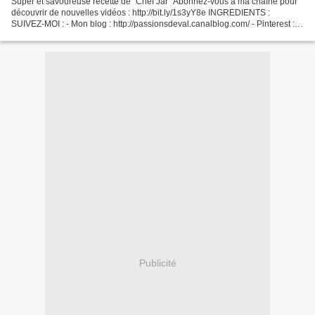
Super et savoureuse recette de "Chef Jar" Abonnez-vous à ma chaîne pour
découvrir de nouvelles vidéos : http://bit.ly/1s3yY8e INGREDIENTS :
SUIVEZ-MOI : - Mon blog : http://passionsdeval.canalblog.com/ - Pinterest :
http://www.pinterest.com/val153/ Retrouvez...
Publicité