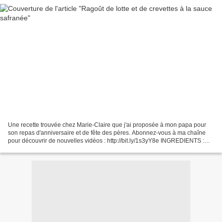
Une recette trouvée chez Marie-Claire que j'ai proposée à mon papa pour
son repas d'anniversaire et de fête des pères. Abonnez-vous à ma chaîne
pour découvrir de nouvelles vidéos : http://bit.ly/1s3yY8e INGREDIENTS :
SUIVEZ-MOI : - Mon blog : http://passionsdeval.canalblog.com/...