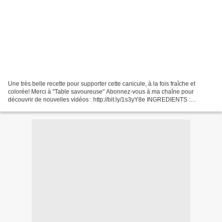
Une très belle recette pour supporter cette canicule, à la fois fraîche et
colorée! Merci à "Table savoureuse" Abonnez-vous à ma chaîne pour
découvrir de nouvelles vidéos : http://bit.ly/1s3yY8e INGREDIENTS :
SUIVEZ-MOI : - Mon blog : http://passionsdeval.canalblog.com/...