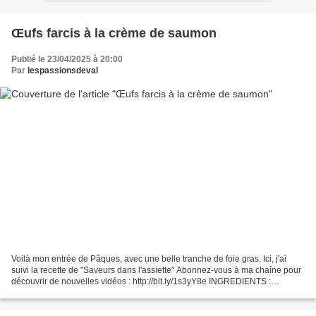
Œufs farcis à la crème de saumon
Publié le 23/04/2025 à 20:00
Par
lespassionsdeval
Voilà mon entrée de Pâques, avec une belle tranche de foie gras. Ici, j'ai
suivi la recette de "Saveurs dans l'assiette" Abonnez-vous à ma chaîne pour
découvrir de nouvelles vidéos : http://bit.ly/1s3yY8e INGREDIENTS :
SUIVEZ-MOI : - Mon blog : http://passionsdeval.canalblog.com/...