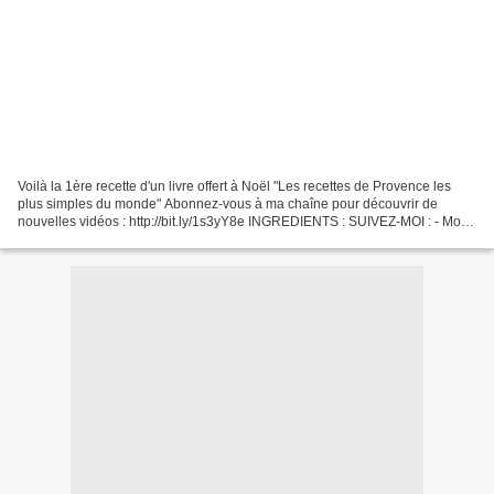
Voilà la 1ère recette d'un livre offert à Noël "Les recettes de Provence les
plus simples du monde" Abonnez-vous à ma chaîne pour découvrir de
nouvelles vidéos : http://bit.ly/1s3yY8e INGREDIENTS : SUIVEZ-MOI : - Mon
blog : http://passionsdeval.canalblog.com/...