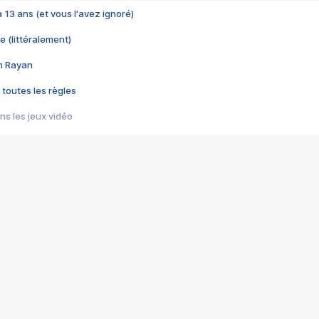
 a 13 ans (et vous l'avez ignoré)
e (littéralement)
im Rayan
 toutes les règles
s les jeux vidéo
us choquant de Rockstar ? - Le scandale BULLY
e plus moche de Steam
du RÊVE tourne au CAUCHEMAR
pendant 8 heures
it… à tort
umiliés par un jeu vidéo
ire - Final Fantasy 8