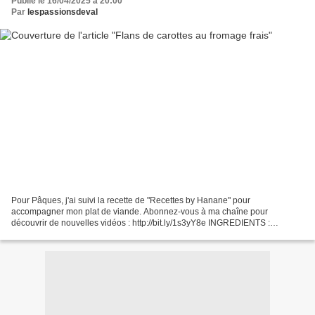
Publié le 16/04/2025 à 20:00
Par
lespassionsdeval
Pour Pâques, j'ai suivi la recette de "Recettes by Hanane" pour
accompagner mon plat de viande. Abonnez-vous à ma chaîne pour
découvrir de nouvelles vidéos : http://bit.ly/1s3yY8e INGREDIENTS :
SUIVEZ-MOI : - Mon blog : http://passionsdeval.canalblog.com/...