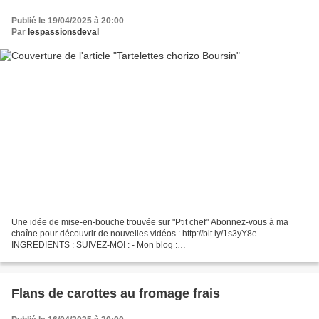
Publié le 19/04/2025 à 20:00
Par
lespassionsdeval
Une idée de mise-en-bouche trouvée sur "Ptit chef" Abonnez-vous à ma
chaîne pour découvrir de nouvelles vidéos : http://bit.ly/1s3yY8e
INGREDIENTS : SUIVEZ-MOI : - Mon blog :
http://passionsdeval.canalblog.com/ - Pinterest :
http://www.pinterest.com/val153/...
Flans de carottes au fromage frais