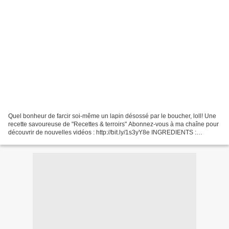
Quel bonheur de farcir soi-même un lapin désossé par le boucher, loll! Une
recette savoureuse de "Recettes & terroirs" Abonnez-vous à ma chaîne pour
découvrir de nouvelles vidéos : http://bit.ly/1s3yY8e INGREDIENTS :
SUIVEZ-MOI : - Mon blog : http://passionsdeval.canalblog.com/...