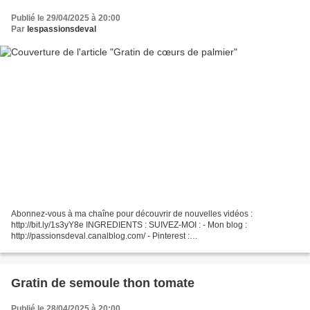
Publié le 29/04/2025 à 20:00
Par
lespassionsdeval
Abonnez-vous à ma chaîne pour découvrir de nouvelles vidéos :
http://bit.ly/1s3yY8e INGREDIENTS : SUIVEZ-MOI : - Mon blog :
http://passionsdeval.canalblog.com/ - Pinterest :
http://www.pinterest.com/val153/ Retrouvez sur ma chaîne des recettes
faciles,...
Gratin de semoule thon tomate
Publié le 28/04/2025 à 20:00