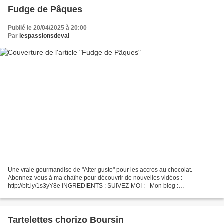
Fudge de Pâques
Publié le 20/04/2025 à 20:00
Par
lespassionsdeval
Une vraie gourmandise de "Alter gusto" pour les accros au chocolat.
Abonnez-vous à ma chaîne pour découvrir de nouvelles vidéos :
http://bit.ly/1s3yY8e INGREDIENTS : SUIVEZ-MOI : - Mon blog :
http://passionsdeval.canalblog.com/ - Pinterest :
http://www.pinterest.com/val153/...
Tartelettes chorizo Boursin