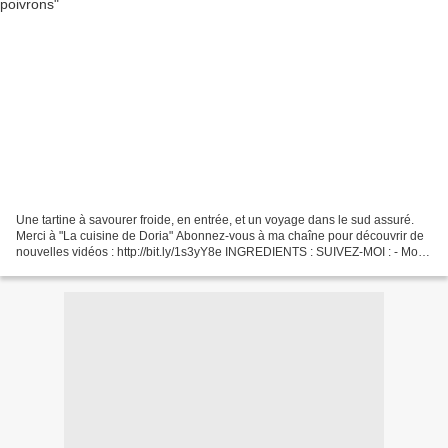
Une tartine à savourer froide, en entrée, et un voyage dans le sud assuré.
Merci à "La cuisine de Doria" Abonnez-vous à ma chaîne pour découvrir de
nouvelles vidéos : http://bit.ly/1s3yY8e INGREDIENTS : SUIVEZ-MOI : - Mon
blog : http://passionsdeval.canalblog.com/...