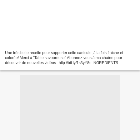
Une très belle recette pour supporter cette canicule, à la fois fraîche et
colorée! Merci à "Table savoureuse" Abonnez-vous à ma chaîne pour
découvrir de nouvelles vidéos : http://bit.ly/1s3yY8e INGREDIENTS :
SUIVEZ-MOI : - Mon blog : http://passionsdeval.canalblog.com/...