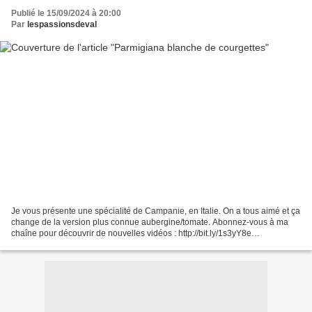
Publié le 15/09/2024 à 20:00
Par
lespassionsdeval
Je vous présente une spécialité de Campanie, en Italie. On a tous aimé et ça
change de la version plus connue aubergine/tomate. Abonnez-vous à ma
chaîne pour découvrir de nouvelles vidéos : http://bit.ly/1s3yY8e
INGREDIENTS : SUIVEZ-MOI : - Mon blog :...