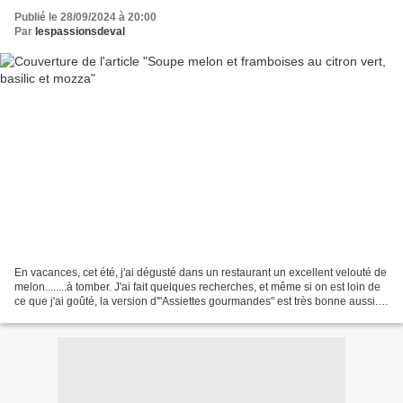
Publié le 28/09/2024 à 20:00
Par
lespassionsdeval
En vacances, cet été, j'ai dégusté dans un restaurant un excellent velouté de
melon........à tomber. J'ai fait quelques recherches, et même si on est loin de
ce que j'ai goûté, la version d'"Assiettes gourmandes" est très bonne aussi.
Je l'ai toutefois...