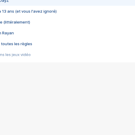
 DayZ
 a 13 ans (et vous l'avez ignoré)
e (littéralement)
im Rayan
 toutes les règles
s les jeux vidéo
us choquant de Rockstar ? - Le scandale BULLY
e plus moche de Steam
du RÊVE tourne au CAUCHEMAR
pendant 8 heures
it… à tort
umiliés par un jeu vidéo
ire - Final Fantasy 8