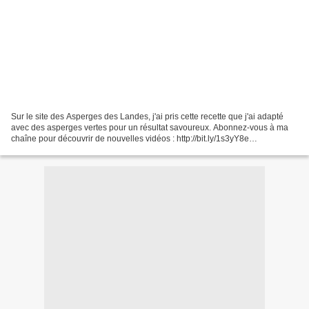
Sur le site des Asperges des Landes, j'ai pris cette recette que j'ai adapté
avec des asperges vertes pour un résultat savoureux. Abonnez-vous à ma
chaîne pour découvrir de nouvelles vidéos : http://bit.ly/1s3yY8e
INGREDIENTS : SUIVEZ-MOI : - Mon blog...