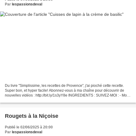
Par
lespassionsdeval
Du livre "Simplissime, les recettes de Provence", j'ai pioché cette recette.
Super bon, et hyper facile! Abonnez-vous à ma chaîne pour découvrir de
nouvelles vidéos : http://bit.ly/1s3yY8e INGREDIENTS : SUIVEZ-MOI : - Mon
blog : http://passionsdeval.canalblog.com/...
Rougets à la Niçoise
Publié le 02/06/2025 à 20:00
Par
lespassionsdeval