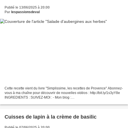
Publié le 13/06/2025 à 20:00
Par
lespassionsdeval
Cette recette vient du livre "Simplissime, les recettes de Provence" Abonnez-
vous à ma chaîne pour découvrir de nouvelles vidéos : http://bit.ly/1s3yY8e
INGREDIENTS : SUIVEZ-MOI : - Mon blog :
http://passionsdeval.canalblog.com/ - Pinterest :
http://www.pinterest.com/val153/...
Cuisses de lapin à la crème de basilic
Publié le 07/06/2025 à 20:00