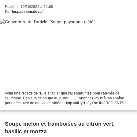
Publié le 10/10/2024 à 20:00
Par
lespassionsdeval
Voilà une recette de "Elle à table" que j'ai empruntée pour l'arrivée de
l'automne. Des airs de soupe au pistou......... Abonnez-vous à ma chaîne
pour découvrir de nouvelles vidéos : http://bit.ly/1s3yY8e INGREDIENTS :
SUIVEZ-MOI : - Mon blog : http://passionsdeval.canalblog.com/...
Soupe melon et framboises au citron vert,
basilic et mozza