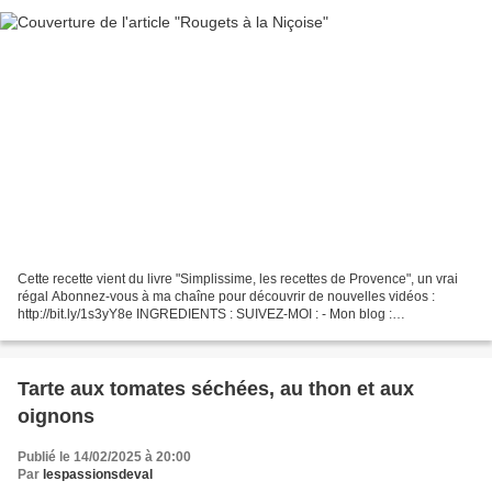
Cette recette vient du livre "Simplissime, les recettes de Provence", un vrai
régal Abonnez-vous à ma chaîne pour découvrir de nouvelles vidéos :
http://bit.ly/1s3yY8e INGREDIENTS : SUIVEZ-MOI : - Mon blog :
http://passionsdeval.canalblog.com/ - Pinterest...
Tarte aux tomates séchées, au thon et aux
oignons
Publié le 14/02/2025 à 20:00
Par
lespassionsdeval