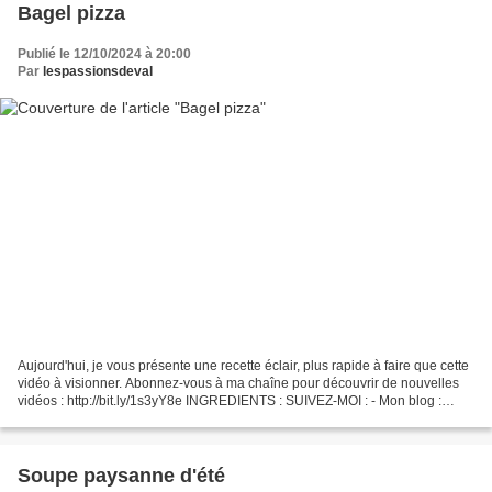
Bagel pizza
Publié le 12/10/2024 à 20:00
Par
lespassionsdeval
Aujourd'hui, je vous présente une recette éclair, plus rapide à faire que cette
vidéo à visionner. Abonnez-vous à ma chaîne pour découvrir de nouvelles
vidéos : http://bit.ly/1s3yY8e INGREDIENTS : SUIVEZ-MOI : - Mon blog :
http://passionsdeval.canalblog.com/...
Soupe paysanne d'été