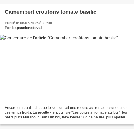
Camembert croûtons tomate basilic
Publié le 08/02/2025 à 20:00
Par
lespassionsdeval
Encore un régal à chaque fois qu'on fait une recette au fromage, surtout par
ces temps froids. La recette vient du livre "Les boîtes à fromage au four", les
petits plats Marabout. Dans un bol, faire fondre 50g de beurre, puis ajouter
1cc de poudre de...