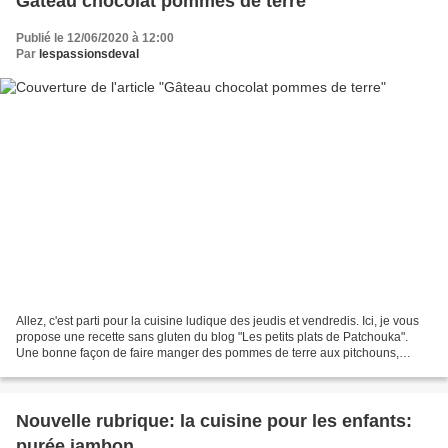
Gâteau chocolat pommes de terre
Publié le 12/06/2020 à 12:00
Par
lespassionsdeval
Allez, c'est parti pour la cuisine ludique des jeudis et vendredis. Ici, je vous
propose une recette sans gluten du blog "Les petits plats de Patchouka".
Une bonne façon de faire manger des pommes de terre aux pitchouns,
autrement qu'en purée ou en frite....
Nouvelle rubrique: la cuisine pour les enfants:
purée jambon