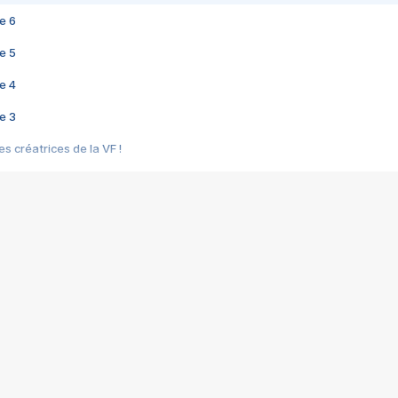
e 6
e 5
e 4
e 3
s créatrices de la VF !
e 2
e 1
e Mektoub My Love arrive enfin ! Rencontre avec Shaïn Boumedine et Sal
i : après Toni en famille
elle réalise le bouleversant Dites lui que je l'aime
ais ! Rencontre autour de Vie privée de Rebecca Zlotowski
 de Marguerite, Grave... Rencontre avec Ella Rumpf