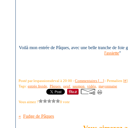
Voilà mon entrée de Pâques, avec une belle tranche de foie gras
l'assiette
"
Posté par lespassionsdeval à 20:00 -
Commentaires [
…
]
- Permalien [
#
]
Tags:
entrée froide
,
Pâques
,
oeuf
,
saumon
,
vidéo
,
mayonnaise
Vous aimez ?
0 vote
Fudge de Pâques
Vous aimerez au