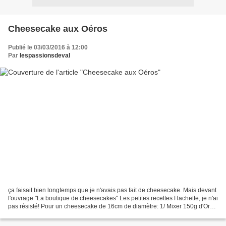
Cheesecake aux Oéros
Publié le 03/03/2016 à 12:00
Par
lespassionsdeval
ça faisait bien longtemps que je n'avais pas fait de cheesecake. Mais devant
l'ouvrage "La boutique de cheesecakes" Les petites recettes Hachette, je n'ai
pas résisté! Pour un cheesecake de 16cm de diamètre: 1/ Mixer 150g d'Oréo
et les mélanger avec 35g...