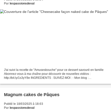
Par
lespassionsdeval
J'ai suivi la recette de "Amusesbouche" pour ce dessert savouré en famille
Abonnez-vous à ma chaîne pour découvrir de nouvelles vidéos :
http://bit.ly/1s3yY8e INGREDIENTS : SUIVEZ-MOI : - Mon blog :
http://passionsdeval.canalblog.com/ - Pinterest :
http://www.pinterest.com/val153/...
Magnum cakes de Pâques
Publié le 18/03/2025 à 18:03
Par
lespassionsdeval