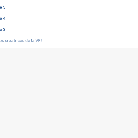
e 5
e 4
e 3
s créatrices de la VF !
e 2
e 1
e Mektoub My Love arrive enfin ! Rencontre avec Shaïn Boumedine et Sal
i : après Toni en famille
elle réalise le bouleversant Dites lui que je l'aime
ais ! Rencontre autour de Vie privée de Rebecca Zlotowski
 de Marguerite, Grave... Rencontre avec Ella Rumpf
 Les Rêveurs, un film intime sur la santé mentale