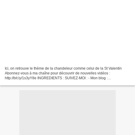
Ici, on retrouve le thème de la chandeleur comme celui de la St Valentin
Abonnez-vous à ma chaîne pour découvrir de nouvelles vidéos :
http://bit.ly/1s3yY8e INGREDIENTS : SUIVEZ-MOI : - Mon blog :
http://passionsdeval.canalblog.com/ - Pinterest :
http://www.pinterest.com/val153/...