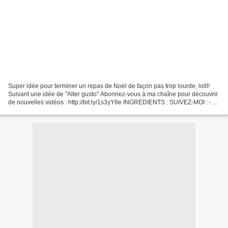
Super idée pour terminer un repas de Noël de façon pas trop lourde, lolll!
Suivant une idée de "Alter gusto" Abonnez-vous à ma chaîne pour découvrir
de nouvelles vidéos : http://bit.ly/1s3yY8e INGREDIENTS : SUIVEZ-MOI : -
Mon blog : http://passionsdeval.canalblog.com/...