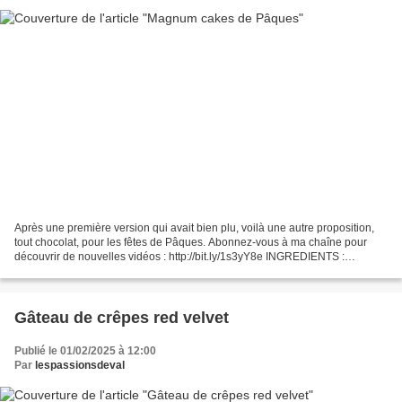
Après une première version qui avait bien plu, voilà une autre proposition,
tout chocolat, pour les fêtes de Pâques. Abonnez-vous à ma chaîne pour
découvrir de nouvelles vidéos : http://bit.ly/1s3yY8e INGREDIENTS :
SUIVEZ-MOI : - Mon blog : http://passionsdeval.canalblog.com/...
Gâteau de crêpes red velvet
Publié le 01/02/2025 à 12:00
Par
lespassionsdeval