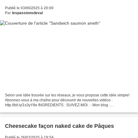
Publié le 03/06/2025 à 20:00
Par
lespassionsdeval
Selon une idée trouvée sur les réseaux, je vous propose cette idée simple!
Abonnez-vous à ma chaîne pour découvrir de nouvelles vidéos :
http://bit.ly/1s3yY8e INGREDIENTS : SUIVEZ-MOI : - Mon blog :
http://passionsdeval.canalblog.com/ - Pinterest :
http://www.pinterest.com/val153/...
Cheesecake façon naked cake de Pâques
Publié le 26/03/2025 à 19:54