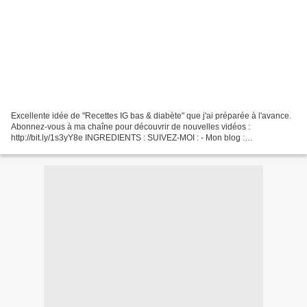
Excellente idée de "Recettes IG bas & diabète" que j'ai préparée à l'avance.
Abonnez-vous à ma chaîne pour découvrir de nouvelles vidéos :
http://bit.ly/1s3yY8e INGREDIENTS : SUIVEZ-MOI : - Mon blog :
http://passionsdeval.canalblog.com/ - Pinterest :...