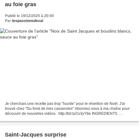
au foie gras
Publié le 19/12/2025 à 20:00
Par
lespassionsdeval
Je cherchais une recette pas trop "lourde" pour le réveillon de Noël. J'ai
trouvé chez "Du fond de mes casseroles" Abonnez-vous à ma chaîne pour
découvrir de nouvelles vidéos : http://bit.ly/1s3yY8e INGREDIENTS :
SUIVEZ-MOI : - Mon blog : http://passionsdeval.canalblog.com/...
Saint-Jacques surprise