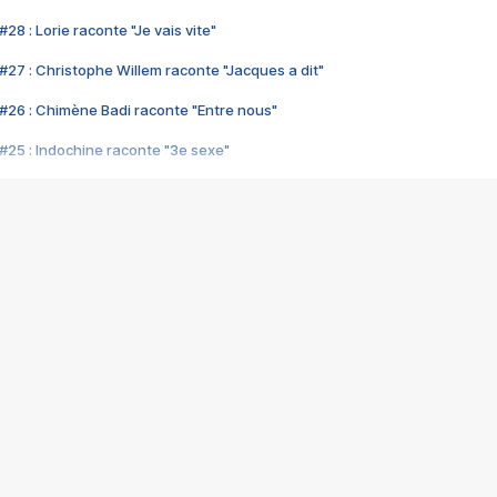
28 : Lorie raconte "Je vais vite"
#27 : Christophe Willem raconte "Jacques a dit"
#26 : Chimène Badi raconte "Entre nous"
#25 : Indochine raconte "3e sexe"
#24 : Zaho raconte "C'est chelou"
#23 : Patrick Bruel raconte "Au café des délices"
#22 : Kyo raconte "Le chemin"
#21 : Nolwenn Leroy raconte "Cassé"
#20 : Patrick Hernandez raconte "Born to be alive"
#19 : Lorie raconte "Près de moi"
#18 : Michael Jones raconte "A nos actes manqués" (avec Jean-Jacque
#17 : Khaled raconte "Aïcha"