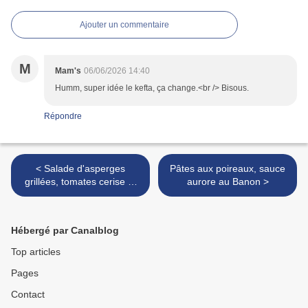
Ajouter un commentaire
M
Mam's
06/06/2026 14:40
Humm, super idée le kefta, ça change.<br /> Bisous.
Répondre
< Salade d'asperges
Pâtes aux poireaux, sauce
grillées, tomates cerise et
aurore au Banon >
burrata
Hébergé par Canalblog
Top articles
Pages
Contact