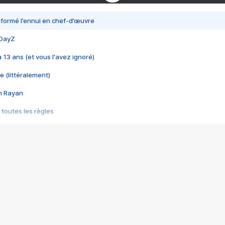
nsformé l’ennui en chef-d’œuvre
 DayZ
 a 13 ans (et vous l'avez ignoré)
e (littéralement)
im Rayan
 toutes les règles
s les jeux vidéo
us choquant de Rockstar ? - Le scandale BULLY
e plus moche de Steam
du RÊVE tourne au CAUCHEMAR
pendant 8 heures
it… à tort