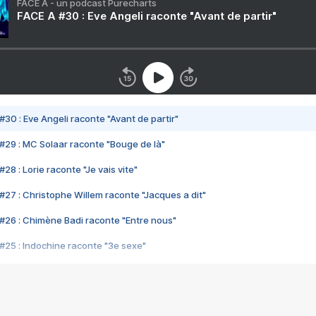
FACE A - un podcast Purecharts
FACE A #30 : Eve Angeli raconte "Avant de partir"
#30 : Eve Angeli raconte "Avant de partir"
#29 : MC Solaar raconte "Bouge de là"
28 : Lorie raconte "Je vais vite"
#27 : Christophe Willem raconte "Jacques a dit"
#26 : Chimène Badi raconte "Entre nous"
#25 : Indochine raconte "3e sexe"
#24 : Zaho raconte "C'est chelou"
#23 : Patrick Bruel raconte "Au café des délices"