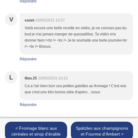
Répondre
V
vanni
20/05/2015 10:57
Voilà encore une belle recette en vidéo, je ne connais pas du
tout je n'ai jamais manger de quesadillas. Ta vidéo m'a
donner faim !<br /> <br /> Je te souhaite une belle journée<br
/> <br /> Bisous.
Répondre
L
lilou 25
20/05/2015 10:23
Ca a l'air bien bon ces petites galettes au fromage ! C'est vrai
que c'est une très bonne idée d'apéro... isous
Répondre
< Fromage blanc aux
Spätzles aux champignons
céréales et sirop d'érable
et Fourme d'Ambert >