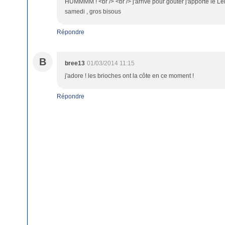
HUMMMM ! <br /> <br /> j'arrive pour gouter j'apporte le Lem
samedi , gros bisous
Répondre
B
bree13
01/03/2014 11:15
j'adore ! les brioches ont la côte en ce moment !
Répondre