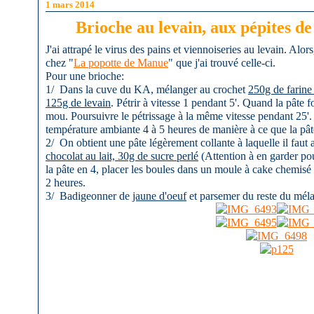
1 mars 2014
Brioche au levain, aux pépites de
J'ai attrapé le virus des pains et viennoiseries au levain. Alors
chez "
La popotte de Manue
" que j'ai trouvé celle-ci.
Pour une brioche:
1/ Dans la cuve du KA, mélanger au crochet
250g de farine 
125g de levain
. Pétrir à vitesse 1 pendant 5'. Quand la pâte 
mou. Poursuivre le pétrissage à la même vitesse pendant 25'. C
température ambiante 4 à 5 heures de manière à ce que la pâ
2/ On obtient une pâte légèrement collante à laquelle il faut
chocolat au lait, 30g de sucre perlé
(Attention à en garder pou
la pâte en 4, placer les boules dans un moule à cake chemisé 
2 heures.
3/ Badigeonner de
jaune d'oeuf
et parsemer du reste du méla