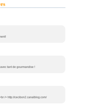
es
ment!
 avec tant de gourmandise !
 <br /> http://cecibon2.canalblog.com/