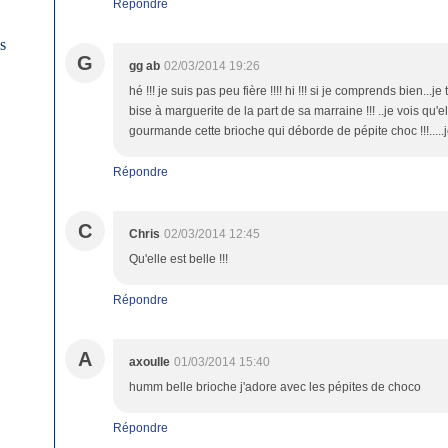
Répondre
es
G
gg ab
02/03/2014 19:26
hé !!! je suis pas peu fière !!!! hi !!! si je comprends bien...je t'
bise à marguerite de la part de sa marraine !!! ..je vois qu'e
gourmande cette brioche qui déborde de pépite choc !!!.....je
Répondre
C
Chris
02/03/2014 12:45
Qu'elle est belle !!!
Répondre
A
axoulle
01/03/2014 15:40
humm belle brioche j'adore avec les pépites de choco
Répondre