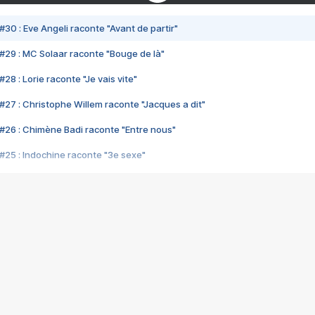
#30 : Eve Angeli raconte "Avant de partir"
#29 : MC Solaar raconte "Bouge de là"
28 : Lorie raconte "Je vais vite"
#27 : Christophe Willem raconte "Jacques a dit"
#26 : Chimène Badi raconte "Entre nous"
#25 : Indochine raconte "3e sexe"
#24 : Zaho raconte "C'est chelou"
#23 : Patrick Bruel raconte "Au café des délices"
#22 : Kyo raconte "Le chemin"
#21 : Nolwenn Leroy raconte "Cassé"
#20 : Patrick Hernandez raconte "Born to be alive"
#19 : Lorie raconte "Près de moi"