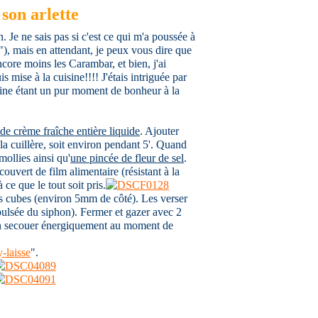
son arlette
Je ne sais pas si c'est ce qui m'a poussée à
s"), mais en attendant, je peux vous dire que
ncore moins les Carambar, et bien, j'ai
 mise à la cuisine!!!! J'étais intriguée par
errine étant un pur moment de bonheur à la
de crème fraîche entière liquide
. Ajouter
 la cuillère, soit environ pendant 5'. Quand
mollies ainsi qu'
une pincée de fleur de sel
.
couvert de film alimentaire (résistant à la
ce que le tout soit pris.
ts cubes (environ 5mm de côté). Les verser
xpulsée du siphon). Fermer et gazer avec 2
ien secouer énergiquement au moment de
y-laisse
".