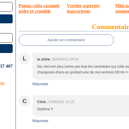
Panna cotta caramel,
Verrine asperges
Mini p
poire et crumble
mascarpone
saumo
Commentair
Ajouter un commentaire
L
la zizine
18/09/2011 09:59
637 407
Ha, moi non plus j'aime pas trop les carambars (ça colle au
changerais d'avis en goûtant une de ces verrines XD<br />
ogs
Répondre
C
Chris
17/09/2011 15:25
Sublime !!
Répondre