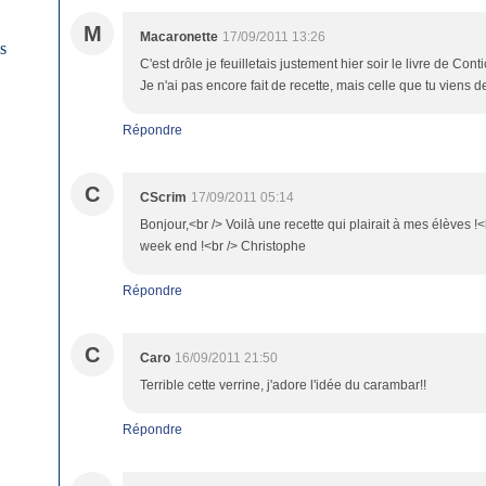
M
Macaronette
17/09/2011 13:26
es
C'est drôle je feuilletais justement hier soir le livre de Conti
Je n'ai pas encore fait de recette, mais celle que tu viens d
Répondre
C
CScrim
17/09/2011 05:14
Bonjour,<br /> Voilà une recette qui plairait à mes élèves !
week end !<br /> Christophe
Répondre
C
Caro
16/09/2011 21:50
Terrible cette verrine, j'adore l'idée du carambar!!
Répondre