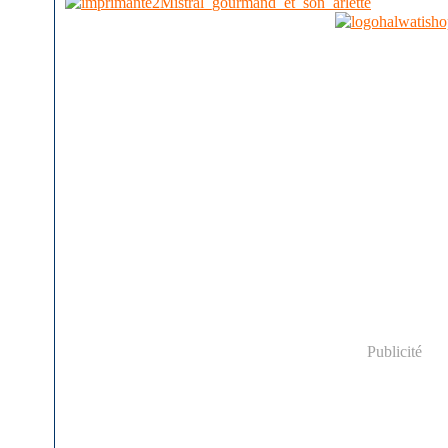
Mistral_gourmand_et_son_arlette
Publicité