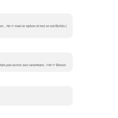
ion , <br /> mais le siphon et moi on est fâchés (
'étais pas accroc aux carambars...!<br /> Bisous