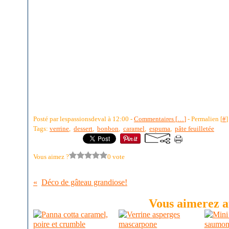
Posté par lespassionsdeval à 12:00 -
Commentaires [
…
]
- Permalien [
#
]
Tags:
verrine
,
dessert
,
bonbon
,
caramel
,
espuma
,
pâte feuilletée
Vous aimez ?
0 vote
Déco de gâteau grandiose!
Vous aimerez au