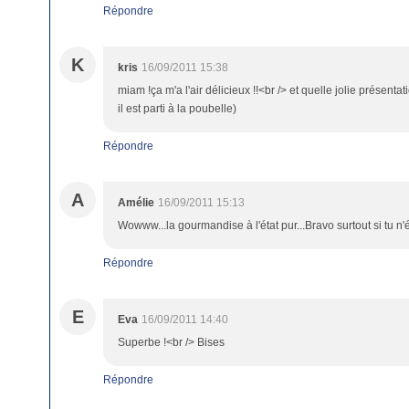
Répondre
K
kris
16/09/2011 15:38
miam !ça m'a l'air délicieux !!<br /> et quelle jolie présentat
il est parti à la poubelle)
Répondre
A
Amélie
16/09/2011 15:13
Wowww...la gourmandise à l'état pur...Bravo surtout si tu n
Répondre
E
Eva
16/09/2011 14:40
Superbe !<br /> Bises
Répondre