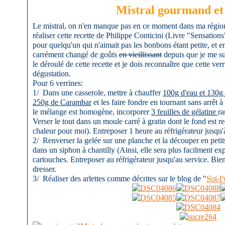
Mistral gourmand et 
Le mistral, on n'en manque pas en ce moment dans ma région. 
réaliser cette recette de Philippe Conticini (Livre "Sensation
pour quelqu'un qui n'aimait pas les bonbons étant petite, et e
carrément changé de goûts
en vieillissant
depuis que je me suis
le déroulé de cette recette et je dois reconnaître que cette v
dégustation.
Pour 6 verrines:
1/ Dans une casserole, mettre à chauffer
100g d'eau et 130g 
250g de Carambar
et les faire fondre en tournant sans arrêt à
le mélange est homogène, incorporer
3 feuilles de gélatine
ra
Verser le tout dans un moule carré à gratin dont le fond est re
chaleur pour moi). Entreposer 1 heure au réfrigérateur jusqu'à 
2/ Renverser la gelée sur une planche et la découper en peti
dans un siphon à chantilly (Ainsi, elle sera plus facilment e
cartouches. Entreposer au réfrigérateur jusqu'au service. B
dresser.
3/ Réaliser des arlettes comme décrites sur le blog de "
Sot-l'