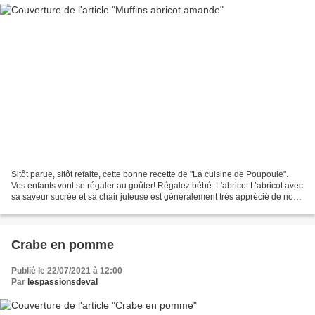
Sitôt parue, sitôt refaite, cette bonne recette de "La cuisine de Poupoule".
Vos enfants vont se régaler au goûter! Régalez bébé: L'abricot L’abricot avec
sa saveur sucrée et sa chair juteuse est généralement très apprécié de nos
bébés l’été. Et cela...
Crabe en pomme
Publié le 22/07/2021 à 12:00
Par
lespassionsdeval