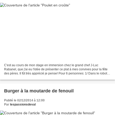
C'est au cours de mon stage en immersion chez le grand chef J-Luc
Rabanel, que j'ai eu l'idée de présenter ce plat à mes convives pour la fête
des pères. Il fût très apprécié je pense! Pour 6 personnes: 1/ Dans le robot
du KA, mélanger au crochet 400g...
Burger à la moutarde de fenouil
Publié le 02/12/2014 à 12:00
Par
lespassionsdeval