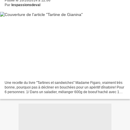
Publié le 10/10/2014 à 12:00
Par
lespassionsdeval
Une recette du livre "Tartines et sandwiches" Madame Figaro, vraiment très
bonne, pourquoi pas à décliner en bouchées pour un apéritif dînatoire! Pour
6 personnes: 1/ Dans un saladier, mélanger 600g de boeuf haché avec 1
oignon, 1/2 bouquet de persil...