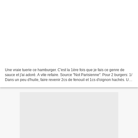
Une vraie tuerie ce hamburger. C'est la 1ère fois que je fais ce genre de
sauce et j'ai adoré. A vite refaire. Source "Not Parisienne". Pour 2 burgers: 1/
Dans un peu d'huile, faire revenir 2cs de fenouil et 1cs d'oignon hachés. Une
fois colorés, ajouter...