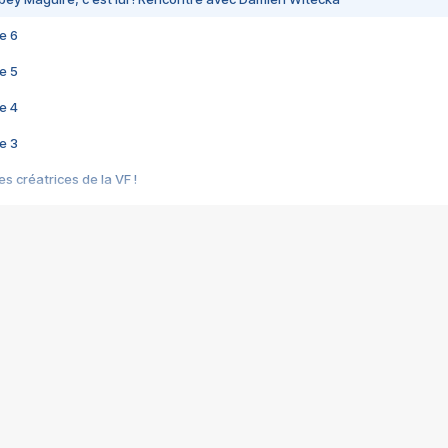
e 6
e 5
e 4
e 3
s créatrices de la VF !
e 2
e 1
e Mektoub My Love arrive enfin ! Rencontre avec Shaïn Boumedine et Sal
i : après Toni en famille
elle réalise le bouleversant Dites lui que je l'aime
ais ! Rencontre autour de Vie privée de Rebecca Zlotowski
 de Marguerite, Grave... Rencontre avec Ella Rumpf