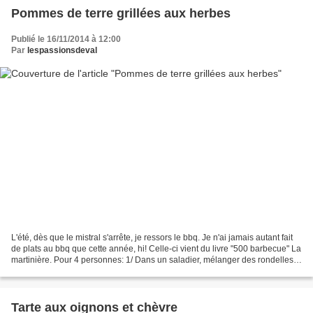
Pommes de terre grillées aux herbes
Publié le 16/11/2014 à 12:00
Par
lespassionsdeval
L'été, dès que le mistral s'arrête, je ressors le bbq. Je n'ai jamais autant fait
de plats au bbq que cette année, hi! Celle-ci vient du livre "500 barbecue" La
martinière. Pour 4 personnes: 1/ Dans un saladier, mélanger des rondelles
ou des quartiers...
Tarte aux oignons et chèvre