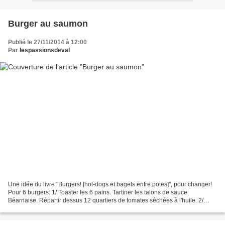
Burger au saumon
Publié le 27/11/2014 à 12:00
Par
lespassionsdeval
Une idée du livre "Burgers! [hot-dogs et bagels entre potes]", pour changer!
Pour 6 burgers: 1/ Toaster les 6 pains. Tartiner les talons de sauce
Béarnaise. Répartir dessus 12 quartiers de tomates séchées à l'huile. 2/
Dans de l'huile de friture, plonger...