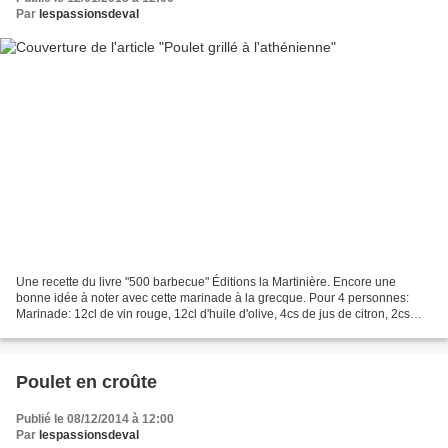
Par
lespassionsdeval
Une recette du livre "500 barbecue" Éditions la Martinière. Encore une
bonne idée à noter avec cette marinade à la grecque. Pour 4 personnes:
Marinade: 12cl de vin rouge, 12cl d'huile d'olive, 4cs de jus de citron, 2cs
d'origan séché, 1cc de thym séché,...
Poulet en croûte
Publié le 08/12/2014 à 12:00
Par
lespassionsdeval