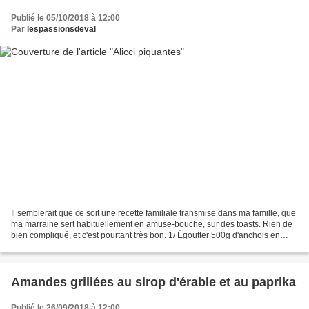
Publié le 05/10/2018 à 12:00
Par
lespassionsdeval
Il semblerait que ce soit une recette familiale transmise dans ma famille, que
ma marraine sert habituellement en amuse-bouche, sur des toasts. Rien de
bien compliqué, et c'est pourtant très bon. 1/ Égoutter 500g d'anchois en
morceaux, à l'huile d'olive....
Amandes grillées au sirop d'érable et au paprika
Publié le 26/09/2018 à 12:00