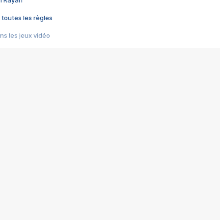
im Rayan
 toutes les règles
s les jeux vidéo
us choquant de Rockstar ? - Le scandale BULLY
e plus moche de Steam
du RÊVE tourne au CAUCHEMAR
pendant 8 heures
it… à tort
umiliés par un jeu vidéo
ire - Final Fantasy 8
ti un empire - Age of Empires
story DOFUS
tard, il crée l'un des pires jeux de tous les temps, MindsEye.