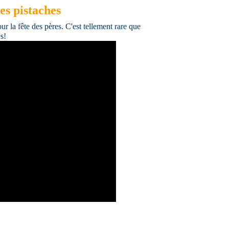
es pistaches
our la fête des pères. C'est tellement rare que
es!