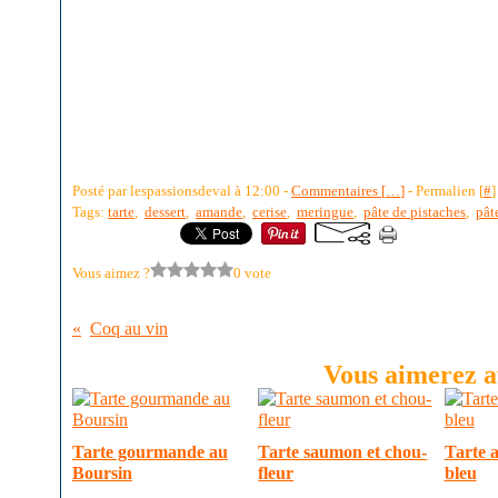
Posté par lespassionsdeval à 12:00 -
Commentaires [
…
]
- Permalien [
#
]
Tags:
tarte
,
dessert
,
amande
,
cerise
,
meringue
,
pâte de pistaches
,
pât
Vous aimez ?
0 vote
Coq au vin
Vous aimerez au
Tarte gourmande au
Tarte saumon et chou-
Tarte a
Boursin
fleur
bleu