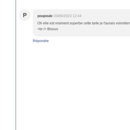
P
poupoule
03/06/2023 12:44
Oh elle est vraiment superbe cette tarte je t'aurais volontie
<br /> Bisous
Répondre