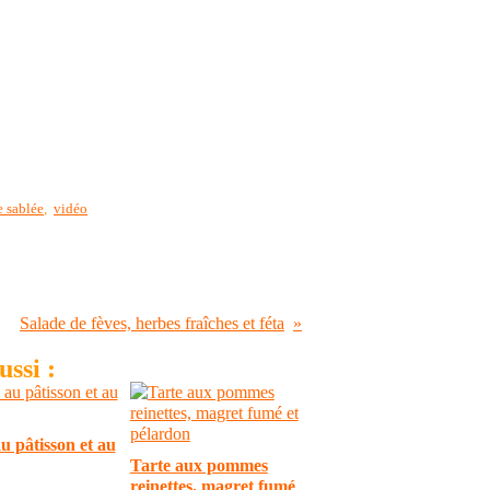
e sablée
,
vidéo
Salade de fèves, herbes fraîches et féta
ssi :
u pâtisson et au
Tarte aux pommes
reinettes, magret fumé