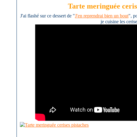
Tarte meringuée ceris
J'ai flashé sur ce dessert de "
J'en reprendrai bien un bout
", p
je cuisine les ceris