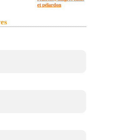
et pélardon
es