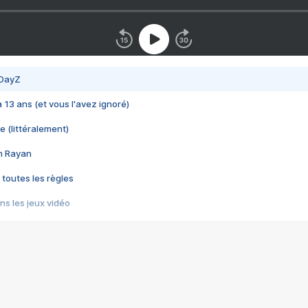
 DayZ
 a 13 ans (et vous l'avez ignoré)
e (littéralement)
im Rayan
 toutes les règles
s les jeux vidéo
us choquant de Rockstar ? - Le scandale BULLY
e plus moche de Steam
du RÊVE tourne au CAUCHEMAR
pendant 8 heures