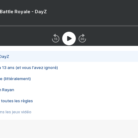
 Battle Royale - DayZ
 DayZ
 a 13 ans (et vous l'avez ignoré)
e (littéralement)
im Rayan
 toutes les règles
s les jeux vidéo
us choquant de Rockstar ? - Le scandale BULLY
e plus moche de Steam