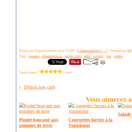
Posté par lespassionsdeval à 12:00 -
Commentaires [
…
]
- Permalien [
#
]
Tags:
tomate
,
champignon
,
petits pois
,
pâte
,
crozet
,
vin
,
vidéo
Vous aimez ?
1 vote
Délices low carb
Vous aimerez au
Salade
Poulet boucané aux
Courgettes farcies à la
pommes de terre
Tunisienne