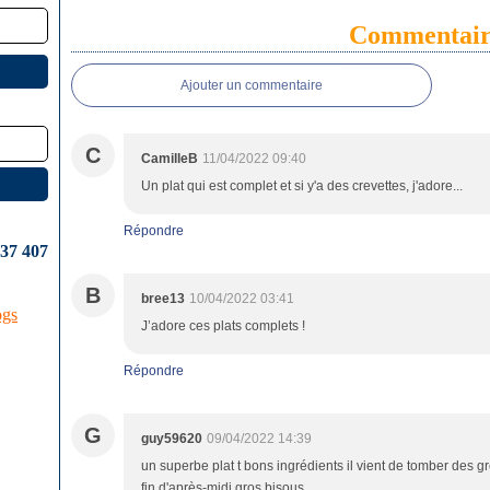
Commentair
Ajouter un commentaire
C
CamilleB
11/04/2022 09:40
Un plat qui est complet et si y'a des crevettes, j'adore...
Répondre
637 407
B
bree13
10/04/2022 03:41
ogs
J’adore ces plats complets !
Répondre
G
guy59620
09/04/2022 14:39
un superbe plat t bons ingrédients il vient de tomber des gr
fin d'après-midi gros bisous