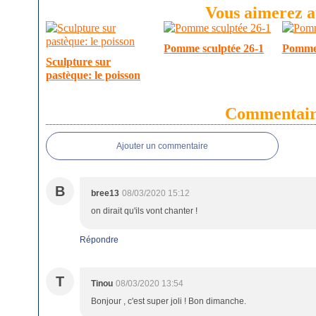
Vous aimerez au
Pomme sculptée 26-1
Pomme 
Sculpture sur
pastèque: le poisson
Commentair
Ajouter un commentaire
B
bree13
08/03/2020 15:12
on dirait qu'ils vont chanter !
Répondre
T
Tinou
08/03/2020 13:54
Bonjour , c'est super joli ! Bon dimanche.