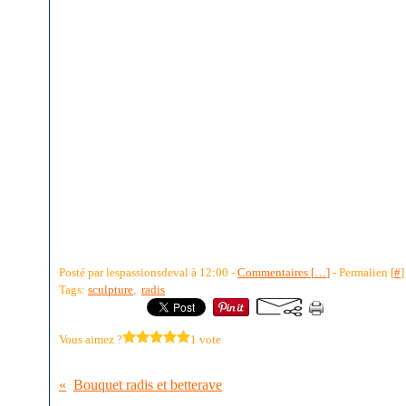
Posté par lespassionsdeval à 12:00 -
Commentaires [
…
]
- Permalien [
#
]
Tags:
sculpture
,
radis
Vous aimez ?
1 vote
Bouquet radis et betterave