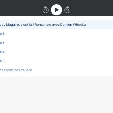
bey Maguire, c'est lui ! Rencontre avec Damien Witecka
e 6
e 5
e 4
e 3
s créatrices de la VF !
e 2
e 1
e Mektoub My Love arrive enfin ! Rencontre avec Shaïn Boumedine et Sal
i : après Toni en famille