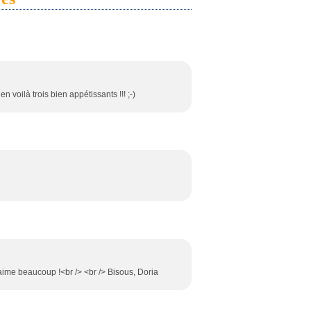
n voilà trois bien appétissants !!! ;-)
'aime beaucoup !<br /> <br /> Bisous, Doria