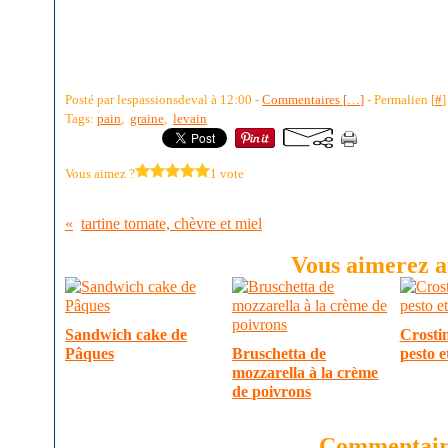
Posté par lespassionsdeval à 12:00 -
Commentaires [
…
]
- Permalien [
#
]
Tags:
pain
,
graine
,
levain
Vous aimez ?
1 vote
tartine tomate, chèvre et miel
Vous aimerez au
Sandwich cake de
Crostin
Pâques
Bruschetta de
pesto e
mozzarella à la crème
de poivrons
Commentair