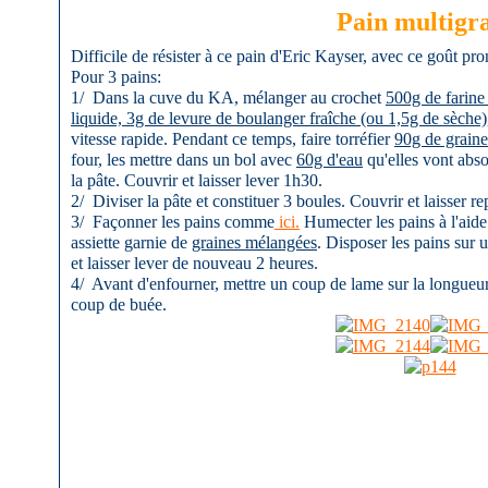
Pain multigr
Difficile de résister à ce pain d'Eric Kayser, avec ce goût pro
Pour 3 pains:
1/ Dans la cuve du KA, mélanger au crochet
500g de farine
liquide, 3g de levure de boulanger fraîche (ou 1,5g de sèche)
vitesse rapide. Pendant ce temps, faire torréfier
90g de grain
four, les mettre dans un bol avec
60g d'eau
qu'elles vont absor
la pâte. Couvrir et laisser lever 1h30.
2/ Diviser la pâte et constituer 3 boules. Couvrir et laisser re
3/ Façonner les pains comme
ici.
Humecter les pains à l'aide
assiette garnie de
graines mélangées
. Disposer les pains sur 
et laisser lever de nouveau 2 heures.
4/ Avant d'enfourner, mettre un coup de lame sur la longueur 
coup de buée.