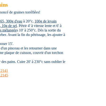
ains
noncé de graines torréfiées!
 65, 300g d'eau
à 20°c,
100g de levain
, 10g de sel
. Pétrir 4' à vitesse lente et 6' à
es mélangée
s 10' à 250°c. Dès la sortie du
ber. Avant la fin du pétrissage, les ajouter à
poser 15'.
 d'un pinceau et les retourner dans une
une plaque de cuisson, couvrir d'un torchon
des pains. Cuire 20' à 230°c sans oublier le