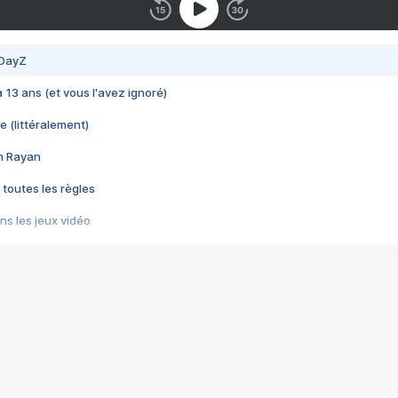
 DayZ
 a 13 ans (et vous l'avez ignoré)
e (littéralement)
im Rayan
 toutes les règles
s les jeux vidéo
us choquant de Rockstar ? - Le scandale BULLY
e plus moche de Steam
du RÊVE tourne au CAUCHEMAR
pendant 8 heures
it… à tort