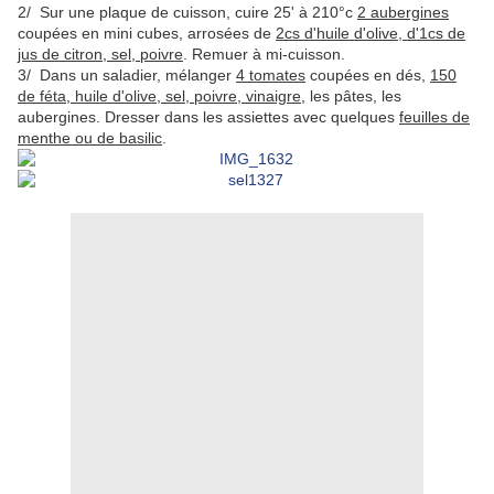
2/ Sur une plaque de cuisson, cuire 25' à 210°c
2 aubergines
coupées en mini cubes, arrosées de
2cs d'huile d'olive, d'1cs de
jus de citron, sel, poivre
. Remuer à mi-cuisson.
3/ Dans un saladier, mélanger
4 tomates
coupées en dés,
150
de féta, huile d'olive, sel, poivre, vinaigre,
les pâtes, les
aubergines. Dresser dans les assiettes avec quelques
feuilles de
menthe ou de basilic
.