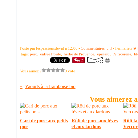
Posté par lespassionsdeval à 12:00 -
Commentaires [
…
]
- Permalien [
#
]
Tags:
porc
,
entrée froide
,
herbe de Provence
,
épinard
,
Pétricorena
,
bl
Vous aimez ?
0 vote
Yaourts à la framboise bio
Vous aimerez au
Cari de porc aux petits
Rôti de porc aux fèves
Rôti fa
pois
et aux lardons
Vercors