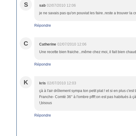
S
sab
02/07/2010 12:06
je ne savais pas qu'on pouviat les faire..reste a trouver la c
Répondre
C
Catherine
02/07/2010 12:06
Une recette bien fraiche...même chez moi, il fait bien chau
Répondre
K
kris
02/07/2010 12:03
çà à l'air drôlement sympa ton petit plat ! et si en plus c'est
Franche- Comté 36° à l'ombre pfff!:on est pas habitués à çà
!,bisous
Répondre