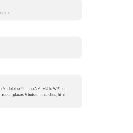
repin e
d
 ta Madeleine !!!bonne A M : v'là le W E !!en
 :repos ,glaces & boissons fraiches, hi hi