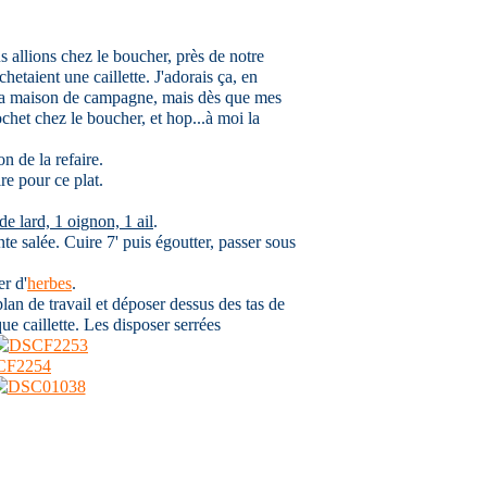
s allions chez le boucher, près de notre
taient une caillette. J'adorais ça, en
 la maison de campagne, mais dès que mes
ochet chez le boucher, et hop...à moi la
ion de la refaire.
e pour ce plat.
e lard, 1 oignon, 1 ail
.
te salée. Cuire 7' puis égoutter, passer sous
er d'
herbes
.
 plan de travail et déposer dessus des tas de
e caillette. Les disposer serrées