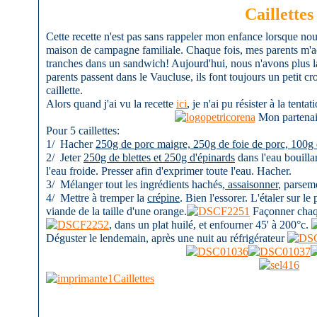
Caillettes
Cette recette n'est pas sans rappeler mon enfance lorsque nou
maison de campagne familiale. Chaque fois, mes parents m'ache
tranches dans un sandwich! Aujourd'hui, nous n'avons plus
parents passent dans le Vaucluse, ils font toujours un petit cr
caillette.
Alors quand j'ai vu la recette
ici
, je n'ai pu résister à la tentat
Mon partenair
Pour 5 caillettes:
1/ Hacher
250g de porc maigre, 250g de foie de porc, 100g d
2/ Jeter
250g de blettes et 250g d'épinards
dans l'eau bouillan
l'eau froide. Presser afin d'exprimer toute l'eau. Hacher.
3/ Mélanger tout les ingrédients hachés,
assaisonner
, parsem
4/ Mettre à tremper la
crépine
. Bien l'essorer. L'étaler sur le
viande de la taille d'une orange.
Façonner chaqu
, dans un plat huilé, et enfourner 45' à 200°c.
Déguster le lendemain, après une nuit au réfrigérateur
Caillettes