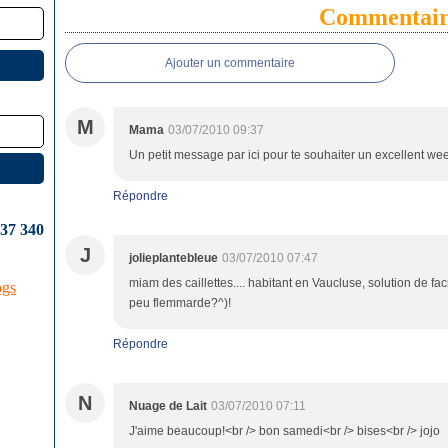
Commentair
Ajouter un commentaire
M
Mama
03/07/2010 09:37
Un petit message par ici pour te souhaiter un excellent week
Répondre
637 340
J
jolieplantebleue
03/07/2010 07:47
miam des caillettes.... habitant en Vaucluse, solution de faci
ogs
peu flemmarde?^)!
Répondre
N
Nuage de Lait
03/07/2010 07:11
J'aime beaucoup!<br /> bon samedi<br /> bises<br /> jojo