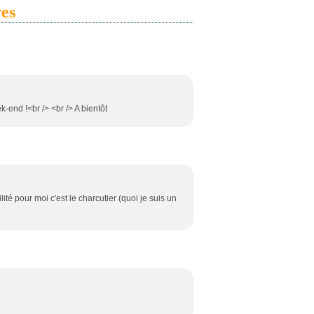
es
-end !<br /> <br /> A bientôt
lité pour moi c'est le charcutier (quoi je suis un