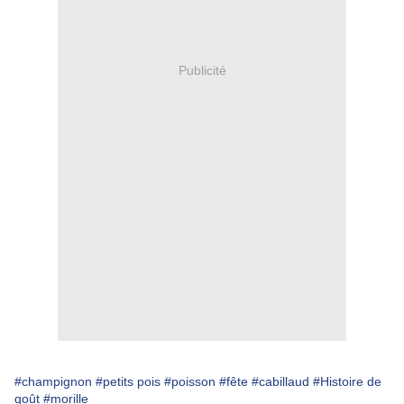
Publicité
#champignon
#petits pois
#poisson
#fête
#cabillaud
#Histoire de
goût
#morille