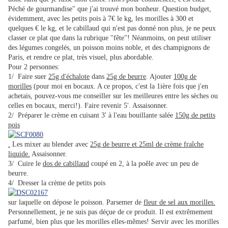
Péché de gourmandise" que j'ai trouvé mon bonheur. Question budget,
évidemment, avec les petits pois à 7€ le kg, les morilles à 300 et
quelques € le kg, et le cabillaud qui n'est pas donné non plus, je ne peux
classer ce plat que dans la rubrique "fête"! Néanmoins, on peut utiliser
des légumes congelés, un poisson moins noble, et des champignons de
Paris, et rendre ce plat, très visuel, plus abordable.
Pour 2 personnes:
1/ Faire suer
25g d'échalote
dans
25g de beurre
. Ajouter
100g de
morilles
(pour moi en bocaux. A ce propos, c'est la 1ière fois que j'en
achetais, pouvez-vous me conseiller sur les meilleures entre les sèches ou
celles en bocaux, merci!). Faire revenir 5'. Assaisonner.
2/ Préparer le crème en cuisant 3' à l'eau bouillante salée
150g de petits
pois
.
Les mixer au blender avec
25g de beurre et 25ml de crème fraîche
liquide.
Assaisonner.
3/ Cuire le
dos de cabillaud
coupé en 2, à la poêle avec un peu de
beurre.
4/ Dres
ser la crème de petits pois
sur laquelle on dépose le poisson. Parsemer de
fleur de sel aux morilles.
Personnellement, je ne suis pas déçue de ce produit. Il est extrêmement
parfumé, bien plus que les morilles elles-mêmes! Servir avec les morilles