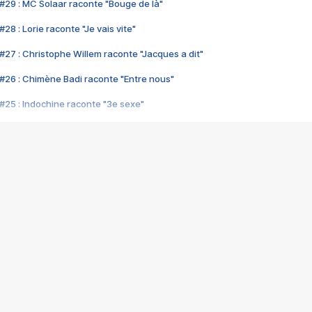
#29 : MC Solaar raconte "Bouge de là"
28 : Lorie raconte "Je vais vite"
#27 : Christophe Willem raconte "Jacques a dit"
#26 : Chimène Badi raconte "Entre nous"
#25 : Indochine raconte "3e sexe"
#24 : Zaho raconte "C'est chelou"
#23 : Patrick Bruel raconte "Au café des délices"
#22 : Kyo raconte "Le chemin"
#21 : Nolwenn Leroy raconte "Cassé"
#20 : Patrick Hernandez raconte "Born to be alive"
#19 : Lorie raconte "Près de moi"
#18 : Michael Jones raconte "A nos actes manqués" (avec Jean-Jacque
#17 : Khaled raconte "Aïcha"