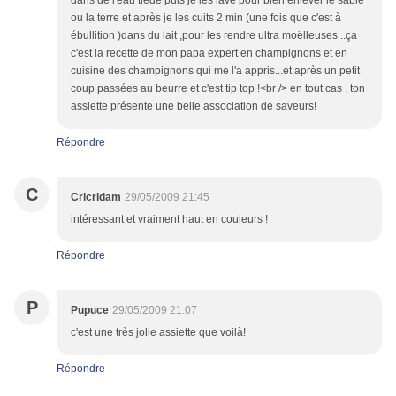
dans de l'eau tiède puis je les lave pour bien enlever le sable
ou la terre et après je les cuits 2 min (une fois que c'est à
ébullition )dans du lait ,pour les rendre ultra moëlleuses ..ça
c'est la recette de mon papa expert en champignons et en
cuisine des champignons qui me l'a appris...et après un petit
coup passées au beurre et c'est tip top !<br /> en tout cas , ton
assiette présente une belle association de saveurs!
Répondre
C
Cricridam
29/05/2009 21:45
intéressant et vraiment haut en couleurs !
Répondre
P
Pupuce
29/05/2009 21:07
c'est une très jolie assiette que voilà!
Répondre