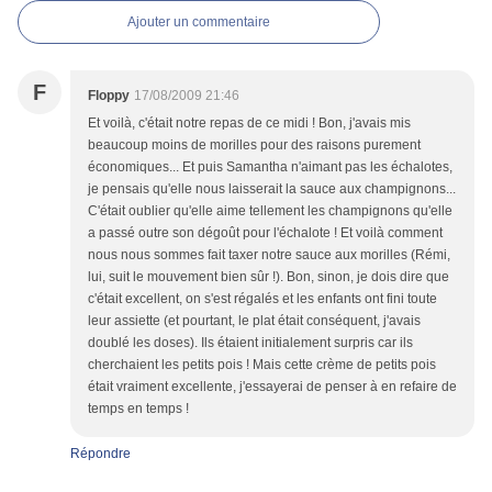
Ajouter un commentaire
F
Floppy
17/08/2009 21:46
Et voilà, c'était notre repas de ce midi ! Bon, j'avais mis
beaucoup moins de morilles pour des raisons purement
économiques... Et puis Samantha n'aimant pas les échalotes,
je pensais qu'elle nous laisserait la sauce aux champignons...
C'était oublier qu'elle aime tellement les champignons qu'elle
a passé outre son dégoût pour l'échalote ! Et voilà comment
nous nous sommes fait taxer notre sauce aux morilles (Rémi,
lui, suit le mouvement bien sûr !). Bon, sinon, je dois dire que
c'était excellent, on s'est régalés et les enfants ont fini toute
leur assiette (et pourtant, le plat était conséquent, j'avais
doublé les doses). Ils étaient initialement surpris car ils
cherchaient les petits pois ! Mais cette crème de petits pois
était vraiment excellente, j'essayerai de penser à en refaire de
temps en temps !
Répondre