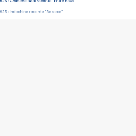
#26 : Chimène Badi raconte "Entre nous"
#25 : Indochine raconte "3e sexe"
#24 : Zaho raconte "C'est chelou"
#23 : Patrick Bruel raconte "Au café des délices"
#22 : Kyo raconte "Le chemin"
#21 : Nolwenn Leroy raconte "Cassé"
#20 : Patrick Hernandez raconte "Born to be alive"
#19 : Lorie raconte "Près de moi"
#18 : Michael Jones raconte "A nos actes manqués" (avec Jean-Jacque
#17 : Khaled raconte "Aïcha"
#16 : Corneille raconte "Parce qu'on vient de loin"
#15 : Indochine raconte "L'aventurier"
14 : Lorie raconte "Sur un air latino"