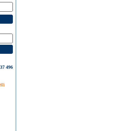
637 496
ogs