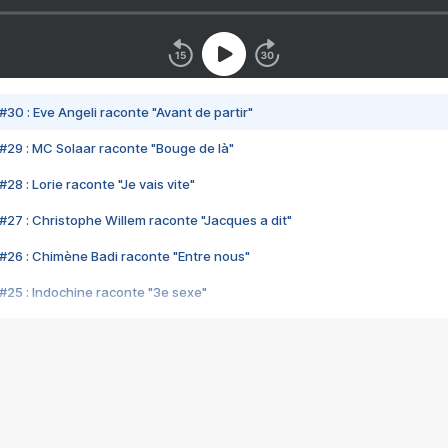
#30 : Eve Angeli raconte "Avant de partir"
#29 : MC Solaar raconte "Bouge de là"
28 : Lorie raconte "Je vais vite"
#27 : Christophe Willem raconte "Jacques a dit"
#26 : Chimène Badi raconte "Entre nous"
#25 : Indochine raconte "3e sexe"
#24 : Zaho raconte "C'est chelou"
#23 : Patrick Bruel raconte "Au café des délices"
#22 : Kyo raconte "Le chemin"
#21 : Nolwenn Leroy raconte "Cassé"