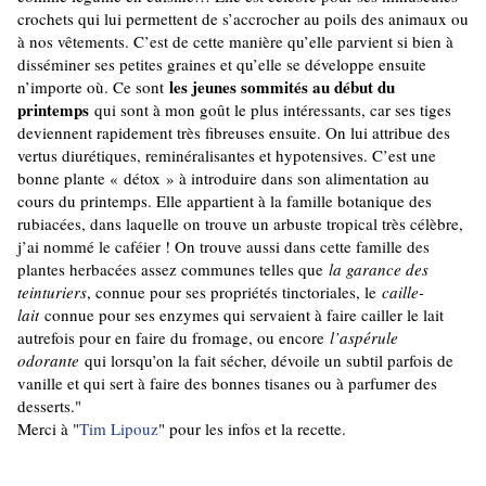
crochets qui lui permettent de s’accrocher au poils des animaux ou
à nos vêtements. C’est de cette manière qu’elle parvient si bien à
disséminer ses petites graines et qu’elle se développe ensuite
les jeunes sommités au début du
n’importe où. Ce sont
printemps
qui sont à mon goût le plus intéressants, car ses tiges
deviennent rapidement très fibreuses ensuite. On lui attribue des
vertus diurétiques, reminéralisantes et hypotensives. C’est une
bonne plante « détox » à introduire dans son alimentation au
cours du printemps. Elle appartient à la famille botanique des
rubiacées, dans laquelle on trouve un arbuste tropical très célèbre,
j’ai nommé le caféier ! On trouve aussi dans cette famille des
plantes herbacées assez communes telles que
la garance des
teinturiers
, connue pour ses propriétés tinctoriales, le
caille-
lait
connue pour ses enzymes qui servaient à faire cailler le lait
autrefois pour en faire du fromage, ou encore
l’aspérule
odorante
qui lorsqu’on la fait sécher, dévoile un subtil parfois de
vanille et qui sert à faire des bonnes tisanes ou à parfumer des
desserts."
Merci à "
Tim Lipouz
" pour les infos et la recette.