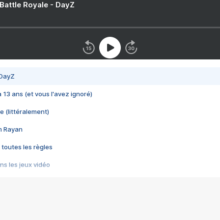
 Battle Royale - DayZ
 DayZ
 a 13 ans (et vous l'avez ignoré)
e (littéralement)
im Rayan
 toutes les règles
s les jeux vidéo
us choquant de Rockstar ? - Le scandale BULLY
e plus moche de Steam
du RÊVE tourne au CAUCHEMAR