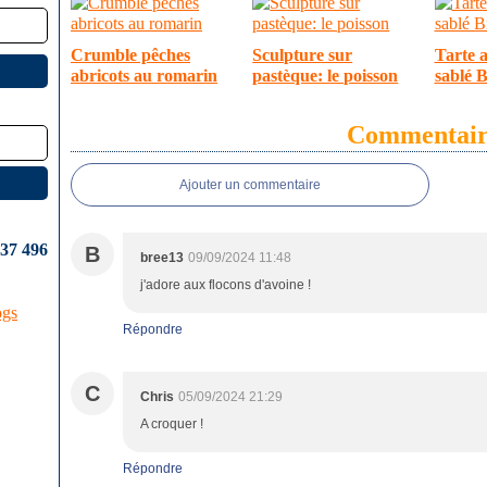
Crumble pêches
Sculpture sur
Tarte a
abricots au romarin
pastèque: le poisson
sablé 
Commentair
Ajouter un commentaire
637 496
B
bree13
09/09/2024 11:48
j'adore aux flocons d'avoine !
ogs
Répondre
C
Chris
05/09/2024 21:29
A croquer !
Répondre