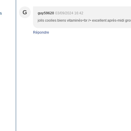
G
es
guy59620
03/09/2024 16:42
jolis coolies biens vitaminés<br /> excellent après-midi gr
Répondre