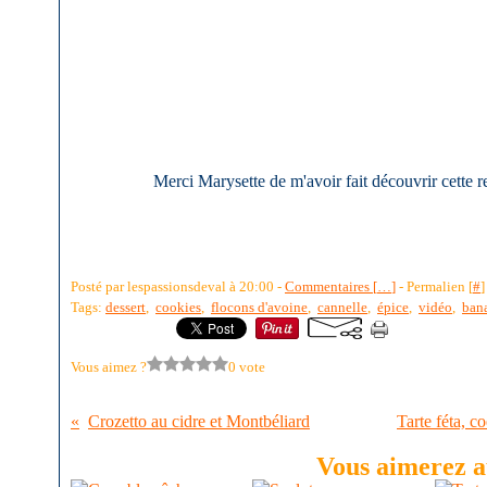
Merci Marysette de m'avoir fait découvrir cette r
Posté par lespassionsdeval à 20:00 -
Commentaires [
…
]
- Permalien [
#
]
Tags:
dessert
,
cookies
,
flocons d'avoine
,
cannelle
,
épice
,
vidéo
,
ban
Vous aimez ?
0 vote
Crozetto au cidre et Montbéliard
Tarte féta, co
Vous aimerez au