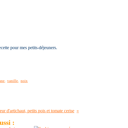
ecette pour mes petits-déjeuners.
ane
,
vanille
,
noix
eur d'artichaut, petits pois et tomate cerise
ssi :